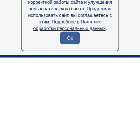
корректной работы сайта и улучшения
пользовательского опыта. Продолжая
Отправить
использовать сайт, вы соглашаетесь с
этим. Подробнее в
Политике
или свяжитесь с нами в телеграмм
обработки персональных данных
.
Ок
23.05.2025
Наверх
B2B Products Content
УСЛУГИ
Dev
ASO mobile promo
КЕЙСЫ
Apps Content
Localization
КОМАНДА
Transborder Payments
БЛОГ
Software/Apps Marketing Blog
Политика в отношении обработки
персональных данных