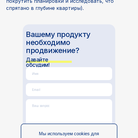
покрутить планировки и исследовать, что
спрятано в глубине квартиры).
Вашему продукту
необходимо
продвижение?
Давайте
обсудим!
Имя
Email
Ваш запрос
Я согласен(а) с
Политикой обработки
Мы используем cookies для
персональных данных