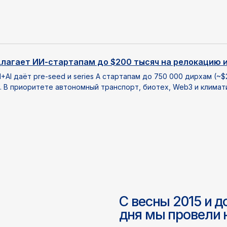
С весны 2015 и до сегодн
дня мы провели на заказ:
лагает ИИ-стартапам до $200 тысяч на релокацию и
60+
110+
+AI даёт pre-seed и series A стартапам до 750 000 дирхам (~$
. В приоритете автономный транспорт, биотех, Web3 и климат
бизнесов “упаковали” для
кампаний по промо
старта/перезапуска их
мобильных приложений
продвижения
нды
Сбор семантического ядра
Настр