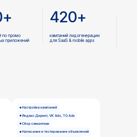
 Директ, VK Ads, TG Ads
семантики
ание и тестирование объявлений
ление ставками и бюджетом
ние стоимости заявки
алисты по
кстной рекламе
а и сборка сайтов
отка функционала
рации сторонних сервисов
ючение аналитики
изация и техподдержка
азработчики