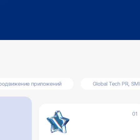
ение приложений
Global Tech PR, SMM, маркетинг
01
Мало
Go-to-market стратегия
IT-п
Соберём три сценария выхода — минимальный,
launc
нейтральный и оптимальный. Опираемся на вашу
ситуацию и аналитику: конкуренты, клиенты,
Провед
офферы, каналы и бюджет.
метрик
и монет
удержан