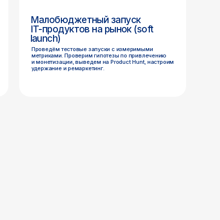
тратегии больше
инейно: как
я к рынку,
тся быстрее