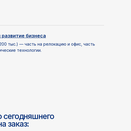
яшнего
 развитие бизнеса
420+
200 тыс.) — часть на релокацию и офис, часть
ические технологии.
кампаний лидогенерации
для SaaS & mobile apps
ойка кампаний