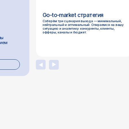
▶
▶
 ручного поиска к
Почему GTM-с
сштабируемому outreach
не работают л
адаптироватьс
который меняе
прогнозов