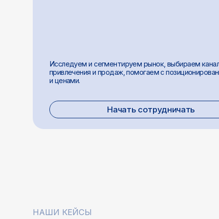
и ценами.
Начать сотрудничать
НАШИ КЕЙСЫ
PaaS‑хостинг без маркетинга:
От
как мы привлекли 3 500
ма
пользователей за 7 месяцев