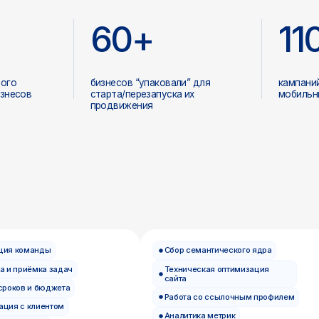
ка задач
Техническая оптимизация
Яндекс
сайта
 бюджета
Сбор 
Работа со ссылочным профилем
иентом
Напис
Аналитика метрик
кту
Управ
Оптимизация позиций и трафика
Сниже
Специ
неджеры
SEO-специалисты
конте
ндингов
Тексты для сайтов и лендингов
Вёрстк
ые креативы
Статьи и SEO-тексты
Дораб
тей
Рекламные креативы и рассылки
Интег
 презентации
Посты для соцсетей
Подкл
Контент для сайтов
Оптим
Копирайтеры и контент
Веб-р