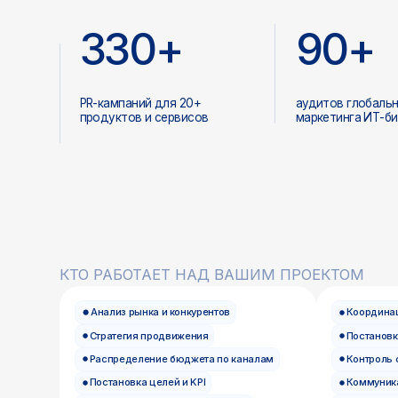
Стратегия продвижения
Постановка и приём
Распределение бюджета по каналам
Контроль сроков и
Постановка целей и KPI
Коммуникация с кл
Контроль результатов кампаний
Отчётность по прое
Маркетологи-стратеги
Проектные ме
Контент-план для соцсетей
Макеты сайтов и ле
Ведение сообществ и
Баннеры и рекламн
каналов
Оформление соцсе
Работа с блогерами и посевами
Фирменный стиль и
Аналитика охватов и вовлечённости
SMM специалисты
Дизайнеры