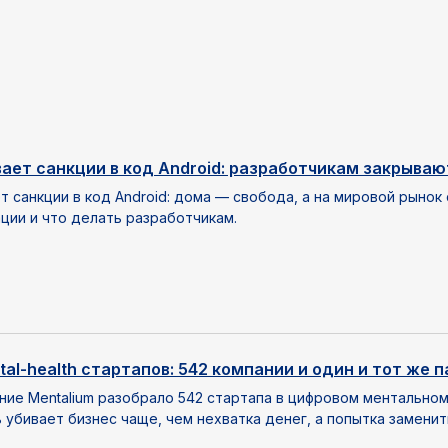
вает санкции в код Android: разработчикам закрыва
т санкции в код Android: дома — свобода, а на мировой рынок
ции и что делать разработчикам.
al-health стартапов: 542 компании и один и тот же 
ие Mentalium разобрало 542 стартапа в цифровом ментальном
 убивает бизнес чаще, чем нехватка денег, а попытка замени