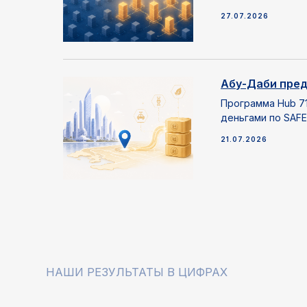
27.07.2026
НАШИ РЕЗУЛЬТАТЫ В ЦИФРАХ
Абу-Даби пред
330+
90+
Программа Hub 71
деньгами по SAFE
21.07.2026
PR-кампаний для 20+
аудитов глобального
продуктов и сервисов
маркетинга ИТ-бизнесов
КТО РАБОТАЕТ НАД ВАШИМ ПРОЕКТОМ
Анализ рынка и конкурентов
Координация кома