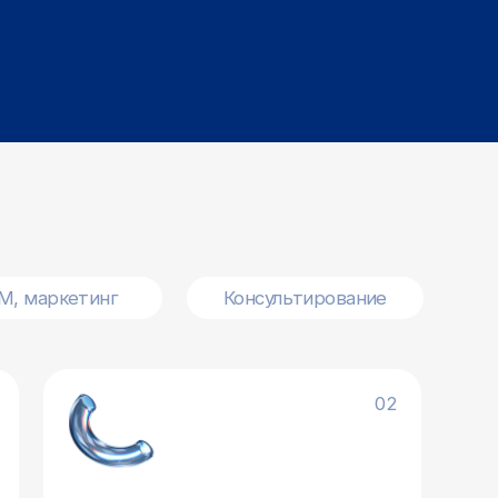
Консультирование
02
бюджетный запуск
родуктов на рынок (soft
h)
ём тестовые запуски с измеримыми
ами. Проверим гипотезы по привлечению
изации, выведем на Product Hunt, настроим
ие и ремаркетинг.