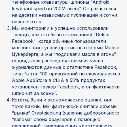
телефонные клавиатуры-шпионы “Android
keyboard spied on 200M users”. Он разлетелся
на десятки независимых публикаций и сотни
перепечаток.
Мы мониторили и успешно использовали
тренды, как это было с кампанией "Delete
Facebook", когда обычные пользователи
массово выступали против платформы Марка
Цукерберга, а мы “подливали масла в огонь”,
подкидывая расследователям из числа
журналистов данные о статистике Facebook,
типа “в топ 100 приложений по скачиваниям в
Apple AppStore в США в 55% продуктах
установлен трекер Facebook, и он фактически
шпионит за всеми”.
Кстати, были и экономические оценки, они
тоже важны. Мы фактически считали объемы
“рынка” Cryptojacking (явление добровольного
“взлома” своих браузеров с помощью
расширений, генерирующих криптовалюту