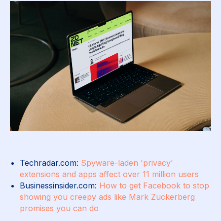
Techradar.com:
Spyware-laden 'privacy'
extensions and apps affect over 11 million users
Businessinsider.com:
How to get Facebook to stop
showing you creepy ads like Mark Zuckerberg
promises you can do